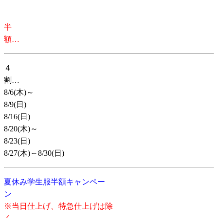
半
４
8
/6(木)～
8/9
8
/1
8/20(木)～
8/2
8/27(木)～8/30(日)
夏休み学生服半額キャンペー
※当日仕上げ、特急仕上げは除