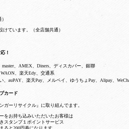
通）
間を設けています。
（全店舗共通）
対応！
A、master、AMEX、Diners、ディスカバー、銀聯
co、WAON、楽天Edy、交通系
払い、auPAY、楽天Pay、メルペイ、ゆうちょPay、Alipay、WeChat
プカード
ンガーリサイクル』に取り組んでます。
ーをお持ち込みいただいたお客様は
きスタンプ１ポイントサービス
まると200円券になります。